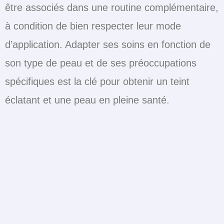
être associés dans une routine complémentaire,
à condition de bien respecter leur mode
d’application. Adapter ses soins en fonction de
son type de peau et de ses préoccupations
spécifiques est la clé pour obtenir un teint
éclatant et une peau en pleine santé.
Soins visage, soins du corps, soins des cheveux, routine beauté
naturelle, conseils beauté femme, gommage peau douce,
hydratation intense, produits capillaires, crèmes hydratantes,
huiles naturelles, beauté au quotidien, astuces peau sèche,
exfoliation douce, beauté naturelle, bain d’huiles corps,