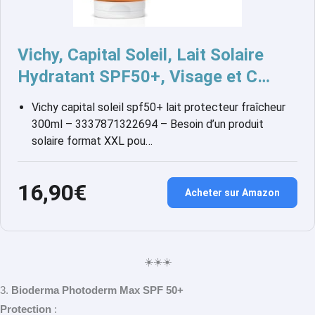
Vichy, Capital Soleil, Lait Solaire
Hydratant SPF50+, Visage et C…
Vichy capital soleil spf50+ lait protecteur fraîcheur
300ml – 3337871322694 – Besoin d’un produit
solaire format XXL pou…
16,90€
Acheter sur Amazon
☀️☀️☀️
3.
Bioderma Photoderm Max SPF 50+
Protection
: