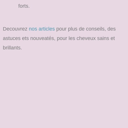
forts.
Decouvrez
nos articles
pour plus de conseils, des
astuces ets nouveatés, pour les cheveux sains et
brillants.
Soins visage, soins du corps, soins des cheveux, routine beauté
naturelle, conseils beauté femme, gommage peau douce,
hydratation intense, produits capillaires, crèmes hydratantes,
huiles naturelles, beauté au quotidien, astuces peau sèche,
exfoliation douce, beauté naturelle, bain d’huiles corps,
protection solaire visage, sérum vitamine C, masque cheveux
secs, beauté femme, conseils peau éclatante, acide
hyaluronique, rétinol, brossage à sec, soins beauté efficaces,
blog beauté femme, hydratation corps hiver, beauté minimaliste,