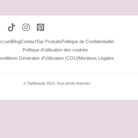
produits visage bio, routine express beauté.
ccueil
Blog
Contact
Top Produits
Politique de Confidentialité
Politique d’utilisation des cookies
onditions Générales d’Utilisation (CGU)
Mentions Légales
© TopBeauté 2024. Tous droits réservés