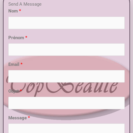
Send A Message
Nom
Prénom
Email
Objet
Message