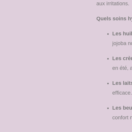
aux irritations.
Quels soins hy
Les hui
jojoba n
Les crè
en été, 
Les lait
efficace.
Les beu
confort 