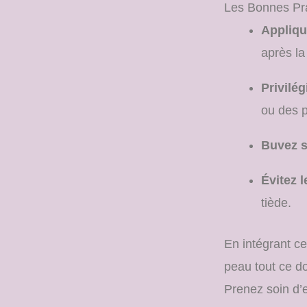
Les Bonnes Pr
Appliqu
après la
Privilég
ou des p
Buvez s
Évitez 
tiède.
En intégrant ce
peau tout ce do
Prenez soin d’el