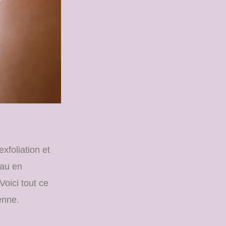
xfoliation et
eau en
Voici tout ce
enne.