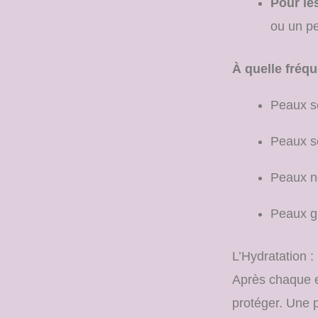
Pour le
ou un pe
À quelle fréqu
Peaux se
Peaux sè
Peaux no
Peaux gr
L’Hydratation 
Après chaque exf
protéger. Une p