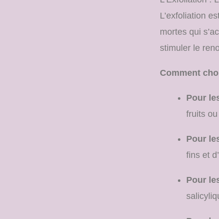
L’exfoliation e
mortes qui s’ac
stimuler le ren
Comment chois
Pour le
fruits o
Pour le
fins et 
Pour le
salicyli