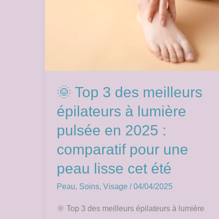
une
peau
lisse
cet
été
🌞 Top 3 des meilleurs
épilateurs à lumière
pulsée en 2025 :
comparatif pour une
peau lisse cet été
Peau
,
Soins
,
Visage
/
04/04/2025
🌞 Top 3 des meilleurs épilateurs à lumière