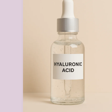
:
Bienfaits,
Utilisation
et
Meilleurs
Produits
à
Tester