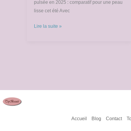
pulsée en 2025 : comparatif pour une peau
lisse cet été Avec
Lire la suite »
Accueil
Blog
Contact
To