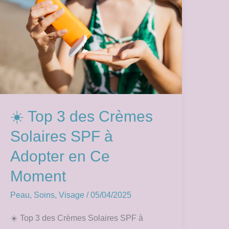
3
des
Crèmes
Solaires
SPF
à
Adopter
en
☀️ Top 3 des Crèmes
Ce
Solaires SPF à
Moment
Adopter en Ce
Moment
Peau
,
Soins
,
Visage
/
05/04/2025
☀️ Top 3 des Crèmes Solaires SPF à