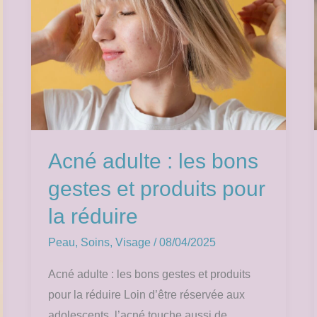
:
les
bons
gestes
et
produits
pour
la
Acné adulte : les bons
réduire
gestes et produits pour
la réduire
Peau
,
Soins
,
Visage
/
08/04/2025
Acné adulte : les bons gestes et produits
pour la réduire Loin d’être réservée aux
adolescents, l’acné touche aussi de