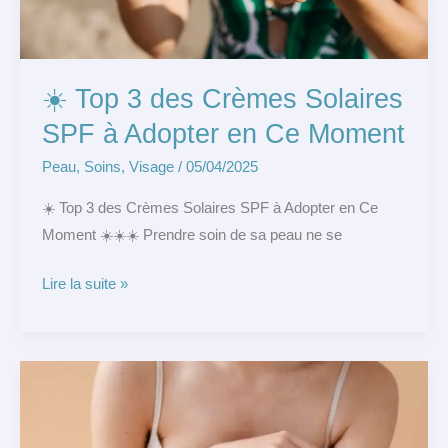
Adopter
en
Ce
☀️ Top 3 des Crèmes Solaires
Moment
SPF à Adopter en Ce Moment
Peau
,
Soins
,
Visage
/
05/04/2025
☀️ Top 3 des Crèmes Solaires SPF à Adopter en Ce
Moment ☀️☀️☀️ Prendre soin de sa peau ne se
Lire la suite »
🌞
Top
3