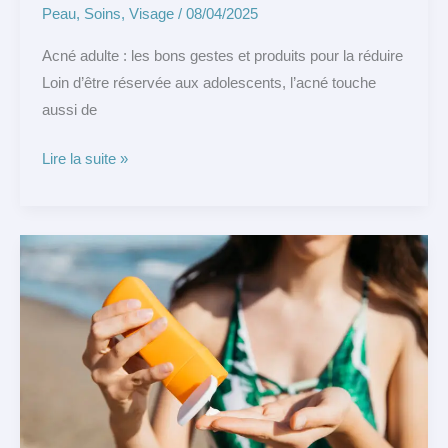
Peau
,
Soins
,
Visage
/
08/04/2025
Acné adulte : les bons gestes et produits pour la réduire
Loin d’être réservée aux adolescents, l’acné touche
aussi de
Lire la suite »
☀️
Top
3
des
Crèmes
Solaires
SPF
à