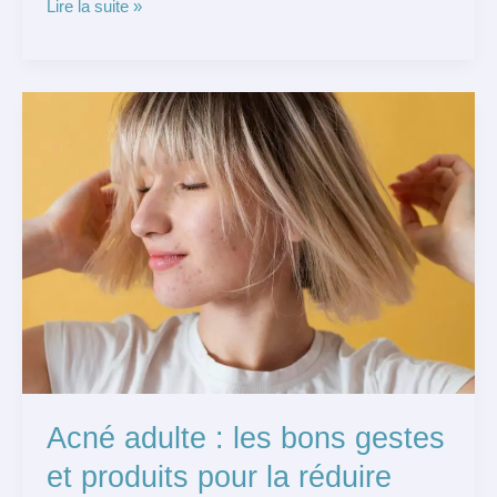
Lire la suite »
Acné
adulte
:
les
bons
gestes
et
produits
pour
la
réduire
Acné adulte : les bons gestes
et produits pour la réduire