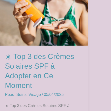
3
des
Crèmes
Solaires
SPF
à
Adopter
en
☀️ Top 3 des Crèmes
Ce
Solaires SPF à
Moment
Adopter en Ce
Moment
Peau
,
Soins
,
Visage
/
05/04/2025
☀️ Top 3 des Crèmes Solaires SPF à