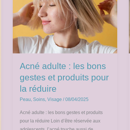
:
les
bons
gestes
et
produits
pour
la
Acné adulte : les bons
réduire
gestes et produits pour
la réduire
Peau
,
Soins
,
Visage
/
08/04/2025
Acné adulte : les bons gestes et produits
pour la réduire Loin d’être réservée aux
adolescents, l’acné touche aussi de