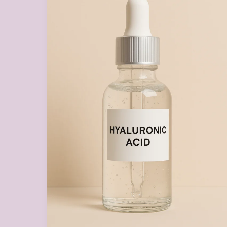
:
Bienfaits,
Utilisation
et
Meilleurs
Produits
à
Tester