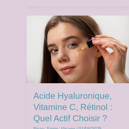
Acide
Hyaluronique,
Vitamine
C,
Rétinol
:
Quel
Actif
Choisir
Acide Hyaluronique,
?
Vitamine C, Rétinol :
Quel Actif Choisir ?
Peau
,
Soins
,
Visage
/
01/04/2025